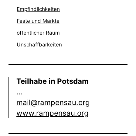
Empfindlichkeiten
Feste und Märkte
öffentlicher Raum
Unschaffbarkeiten
Teilhabe in Potsdam
...
mail@
r
a
m
p
e
n
s
a
u
.
o
r
g
www.rampensau.org