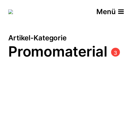
Menü
Artikel-Kategorie
Promomaterial
3
Kabelbrücken
|
Showparcours
Rollup mini
|
Rampensau